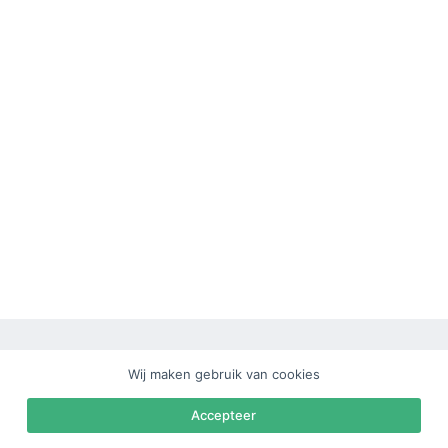
e
l
Wij maken gebruik van cookies
Accepteer
Copyright © 2026 Kwaartjeslummels