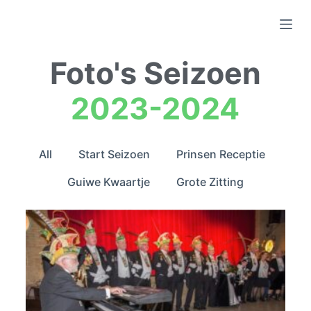
D
o
o
Foto's Seizoen
r
g
2023-2024
a
a
n
All
Start Seizoen
Prinsen Receptie
n
a
Guiwe Kwaartje
Grote Zitting
a
r
a
r
t
i
k